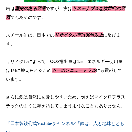
缶は
歴史のある容器
ですが、実は
サステナブルな次世代の容
器
でもあるのです。
スチール缶は、日本での
リサイクル率は90%以上
に及びま
す。
リサイクルによって、CO2排出量は1/5、エネルギー使用量
は1/4に抑えられるため
カーボンニュートラル
にも貢献して
います。
さらに鉄は自然に回帰しやすいため、例えばマイクロプラス
チックのように海を汚してしまうようなこともありません。
「日本製鉄公式Youtubeチャンネル/「鉄は、人と地球ととも